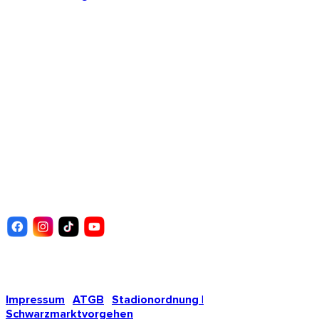
TICKETSHOP
Am Donaustadion hinter der Haupttribüne.
Öffnungszeiten:
Montag: geschlossen
Dienstag: 13.00 – 18.00 Uhr
Mittwoch: 09.00 – 12.00 Uhr
Donnerstag : 13.00 – 18.00 Uhr
Freitag: geschlossen
Copyright © SSV Ulm 1846 Fußball GmbH & Co. KgaA 2026
Impressum
|
ATGB
|
Stadionordnung |
Schwarzmarktvorgehen