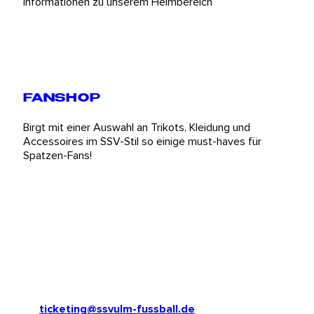
Informationen zu unserem Heimbereich
FANSHOP
Birgt mit einer Auswahl an Trikots, Kleidung und
Accessoires im SSV-Stil so einige must-haves für
Spatzen-Fans!
ADRESSE
SSV Ulm 1846 Fußball GmbH & Co. KGaA
Stadionstraße 5
89073 Ulm
Telefon: 0731 977 467 – 0
E-Mail:
ticketing@ssvulm-fussball.de