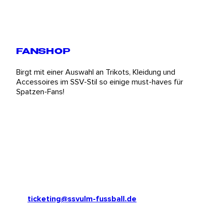
FANSHOP
Birgt mit einer Auswahl an Trikots, Kleidung und
Accessoires im SSV-Stil so einige must-haves für
Spatzen-Fans!
ADRESSE
SSV Ulm 1846 Fußball GmbH & Co. KGaA
Stadionstraße 5
89073 Ulm
Telefon: 0731 977 467 – 0
E-Mail:
ticketing@ssvulm-fussball.de